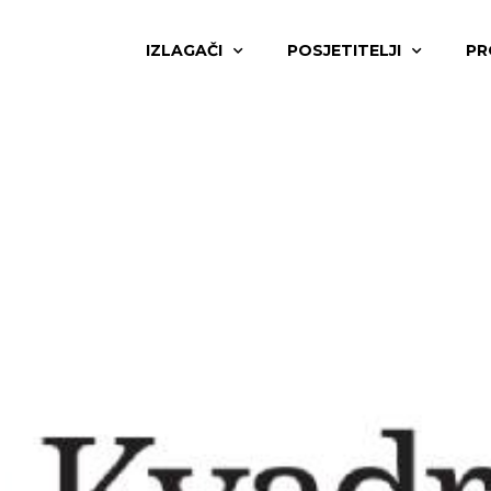
IZLAGAČI
POSJETITELJI
PR
ski partneri