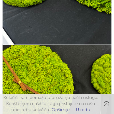
Kolačići nam pomažu u pružanju naših usluga.
Korištenjem naših usluga pristajete na našu
upotrebu kolačića.
Opširnije
U redu