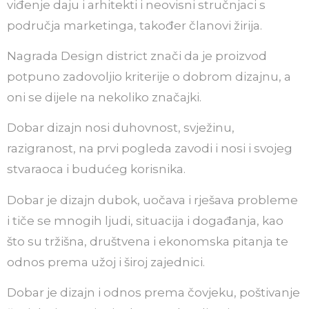
viđenje daju i arhitekti i neovisni stručnjaci s
područja marketinga, također članovi žirija.
Nagrada Design district znači da je proizvod
potpuno zadovoljio kriterije o dobrom dizajnu, a
oni se dijele na nekoliko značajki.
Dobar dizajn nosi duhovnost, svježinu,
razigranost, na prvi pogleda zavodi i nosi i svojeg
stvaraoca i budućeg korisnika.
Dobar je dizajn dubok, uočava i rješava probleme
i tiče se mnogih ljudi, situacija i događanja, kao
što su tržišna, društvena i ekonomska pitanja te
odnos prema užoj i široj zajednici.
Dobar je dizajn i odnos prema čovjeku, poštivanje