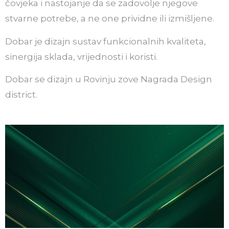
čovjeka i nastojanje da se zadovolje njegove
stvarne potrebe, a ne one prividne ili izmišljene.
Dobar je dizajn sustav funkcionalnih kvaliteta,
sinergija sklada, vrijednosti i koristi.
Dobar se dizajn u Rovinju zove Nagrada Design
district.