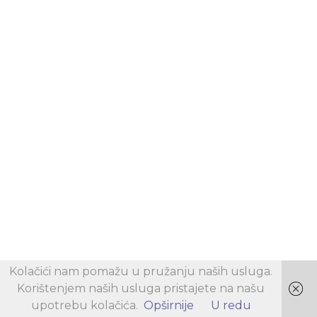
Kolačići nam pomažu u pružanju naših usluga.
Korištenjem naših usluga pristajete na našu
upotrebu kolačića.
Opširnije
U redu