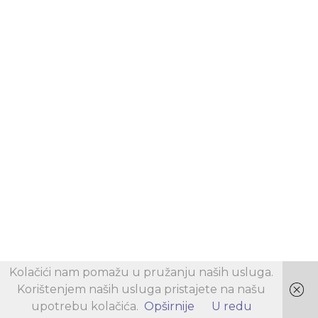
Kolačići nam pomažu u pružanju naših usluga.
Korištenjem naših usluga pristajete na našu
upotrebu kolačića.
Opširnije
U redu