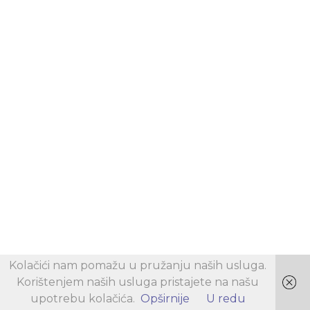
Kolačići nam pomažu u pružanju naših usluga.
Korištenjem naših usluga pristajete na našu
upotrebu kolačića.
Opširnije
U redu