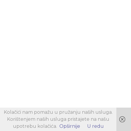
Kolačići nam pomažu u pružanju naših usluga.
Korištenjem naših usluga pristajete na našu
upotrebu kolačića.
Opširnije
U redu