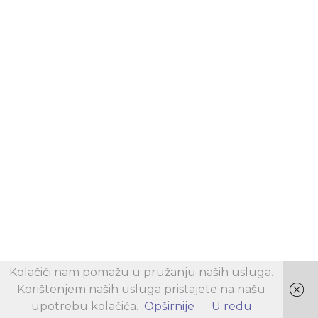
Kolačići nam pomažu u pružanju naših usluga.
Korištenjem naših usluga pristajete na našu
upotrebu kolačića.
Opširnije
U redu