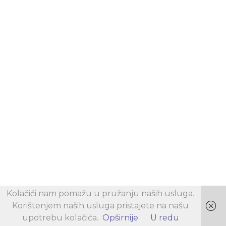
Kolačići nam pomažu u pružanju naših usluga.
Korištenjem naših usluga pristajete na našu
upotrebu kolačića.
Opširnije
U redu