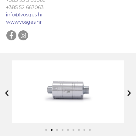
+385 95 3155062
+385 52 667063
info@vosges.hr
www.vosges.hr