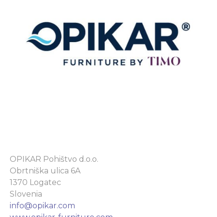
OPIKAR Pohištvo d.o.o.
Obrtniška ulica 6A
1370 Logatec
Slovenia
info@opikar.com