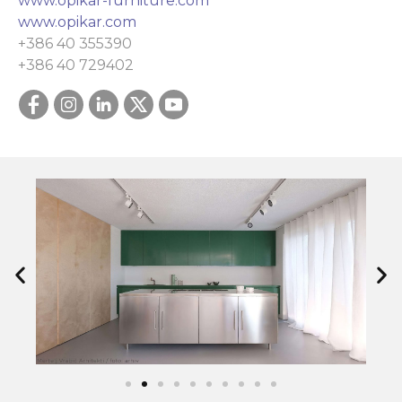
www.opikar-furniture.com
www.opikar.com
+386 40 355390
+386 40 729402