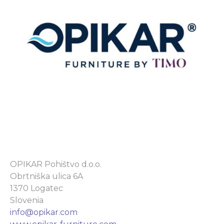
OPIKAR Pohištvo d.o.o.
Obrtniška ulica 6A
1370 Logatec
Slovenia
info@opikar.com