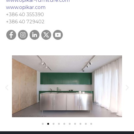
www.opikar-furniture.com
www.opikar.com
+386 40 355390
+386 40 729402