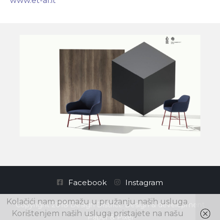
www.et-al.it
Facebook
Instagram
Kolačići nam pomažu u pružanju naših usluga.
Copyright 2018 Design District. Design & development
Korištenjem naših usluga pristajete na našu
Paper & Pixel