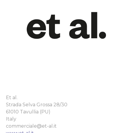
Et al.
Strada Selva Grossa 28/30
61010 Tavullia (PU)
Italy
commerciale@et-al.it