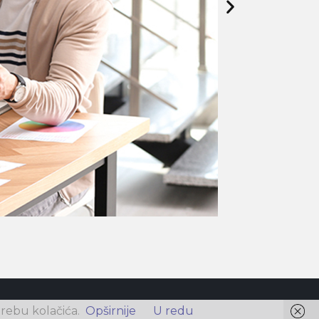
rebu kolačića.
Opširnije
U redu