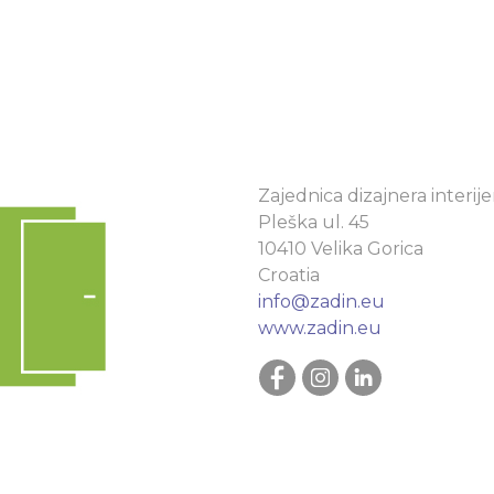
Zajednica dizajnera interije
Pleška ul. 45
10410 Velika Gorica
Croatia
info@zadin.eu
www.zadin.eu