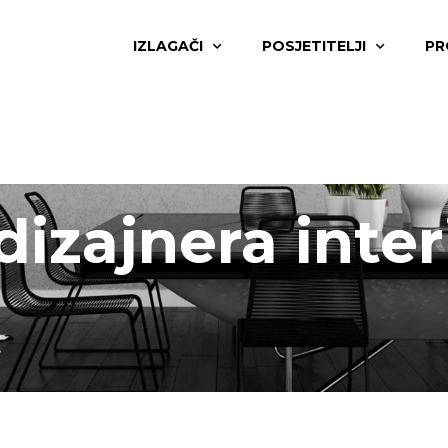
IZLAGAČI
POSJETITELJI
PR
izajnera inter