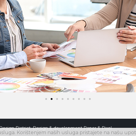
Design District. Design & development
Paper & Pixel
luga. Korištenjem naših usluga pristajete na našu upot