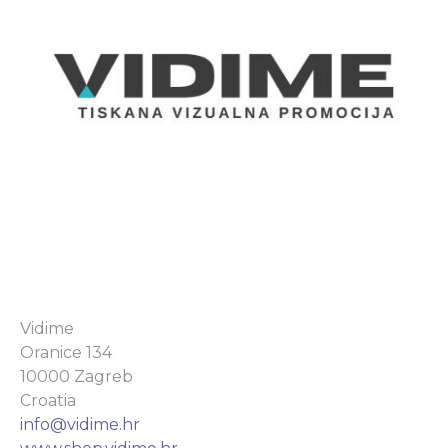
Vidime
Oranice 134
10000 Zagreb
Croatia
info@vidime.hr