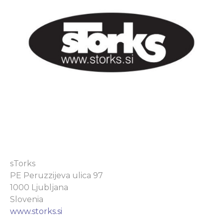
sTorks
PE Peruzzijeva ulica 97
1000 Ljubljana
Slovenia
www.storks.si