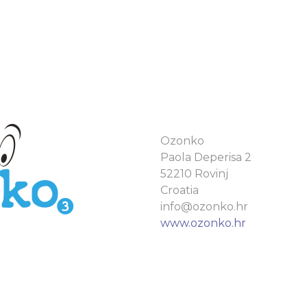
Ozonko
Paola Deperisa 2
52210 Rovinj
Croatia
info@ozonko.hr
www.ozonko.hr