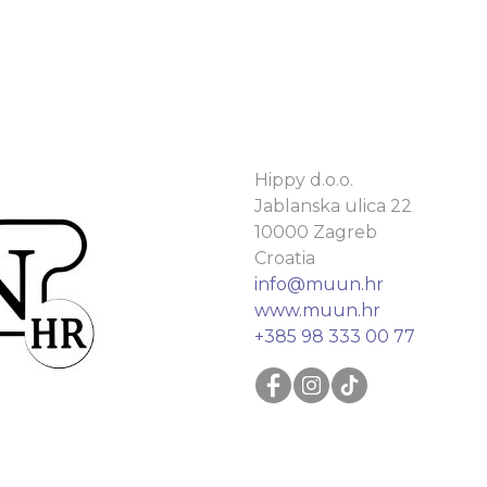
Hippy d.o.o.
Jablanska ulica 22
10000 Zagreb
Croatia
info@muun.hr
www.muun.hr
+385 98 333 00 77