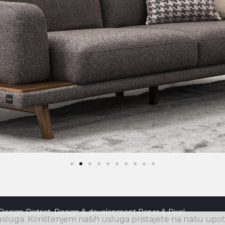
Design District. Design & development
Paper & Pixel
luga. Korištenjem naših usluga pristajete na našu upot