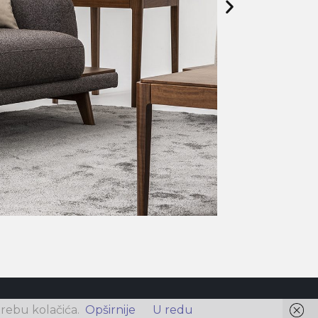
rebu kolačića.
Opširnije
U redu