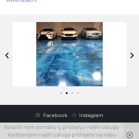
www.lelas.hr
Facebook
Instagram
Kolačići nam pomažu u pružanju naših usluga.
Copyright 2018 Design District. Design & development
Korištenjem naših usluga pristajete na našu
Paper & Pixel