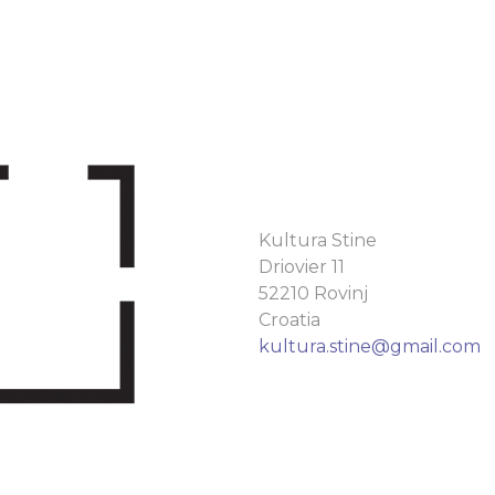
Kultura Stine
Driovier 11
52210 Rovinj
Croatia
kultura.stine@gmail.com