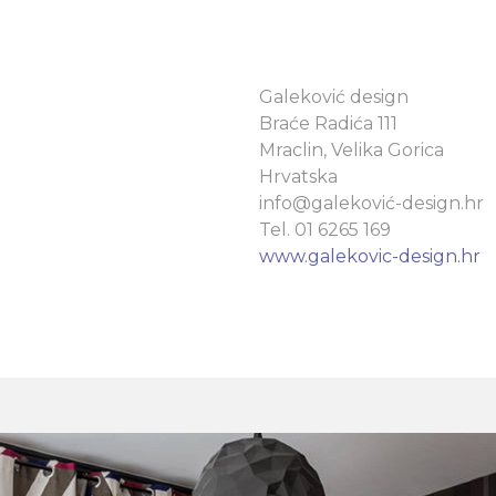
Galeković design
Braće Radića 111
Mraclin, Velika Gorica
Hrvatska
info@galeković-design.hr
Tel. 01 6265 169
www.galekovic-design.hr