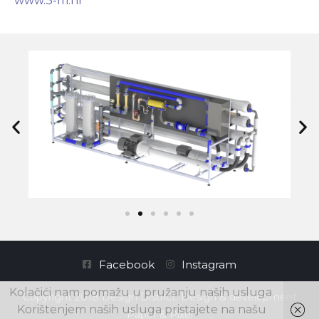
www.3-m.hr
Facebook
Instagram
Kolačići nam pomažu u pružanju naših usluga.
Copyright 2018 Design District. Design & development
Korištenjem naših usluga pristajete na našu
Paper & Pixel