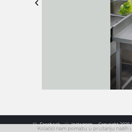
Facebook
Instagram
Copyright 2018 
Kolačići nam pomažu u pružanju naših us