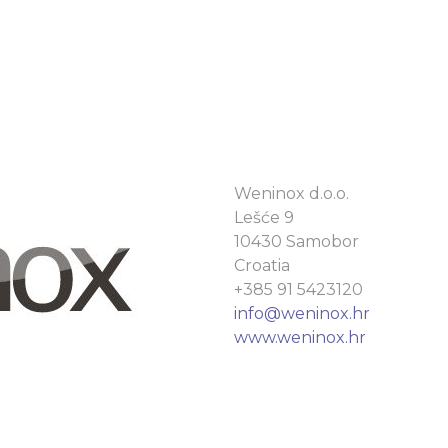
Weninox d.o.o.
Lešće 9
10430 Samobor
Croatia
+385 91 5423120
info@weninox.hr
www.weninox.hr