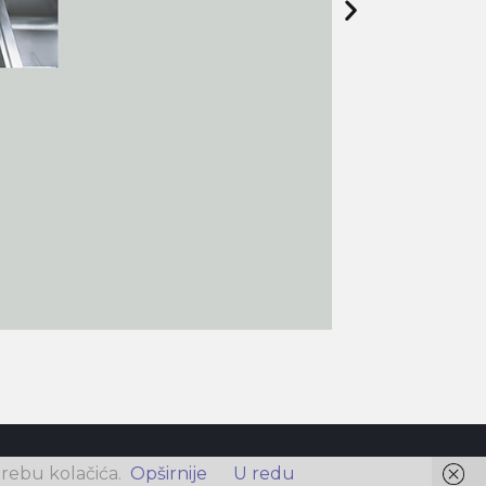
rebu kolačića.
Opširnije
U redu