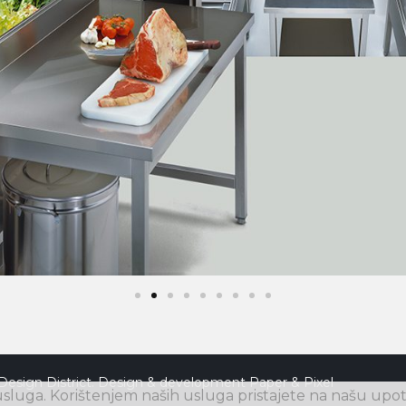
Design District. Design & development
Paper & Pixel
luga. Korištenjem naših usluga pristajete na našu upot