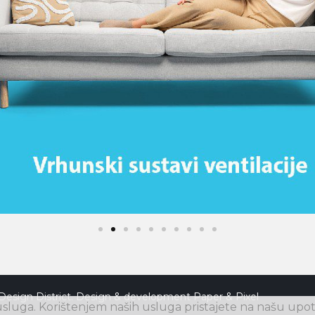
Design District. Design & development
Paper & Pixel
luga. Korištenjem naših usluga pristajete na našu upot