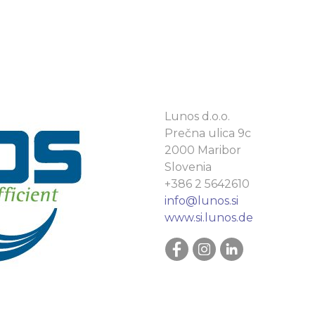
Lunos d.o.o.
Prečna ulica 9c
2000 Maribor
Slovenia
+386 2 5642610
info@lunos.si
www.si.lunos.de