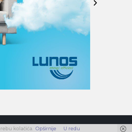
rebu kolačića.
Opširnije
U redu