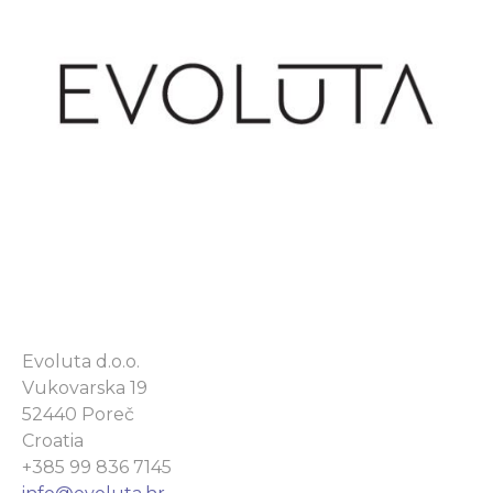
Evoluta d.o.o.
Vukovarska 19
52440 Poreč
Croatia
+385 99 836 7145