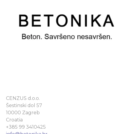
CENZUS d.o.o.
Šestinski dol 57
10000 Zagreb
Croatia
+385 99 3410425