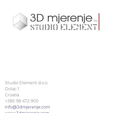
Studio Element d.o.o.
Dolac 1
Croatia
+385 98 472 900
info@3dmjerenje.com