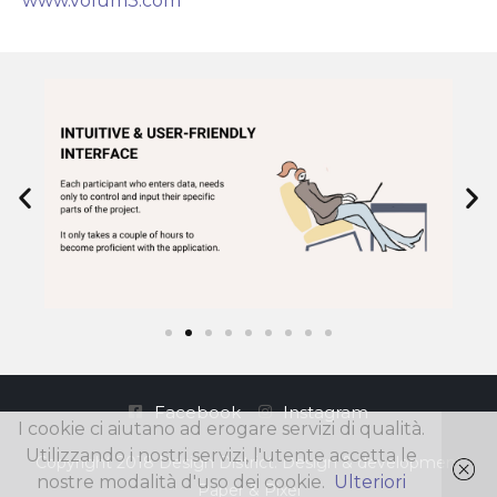
www.volum3.com
Facebook
Instagram
I cookie ci aiutano ad erogare servizi di qualità.
Utilizzando i nostri servizi, l'utente accetta le
Copyright 2018 Design District. Design & development
nostre modalità d'uso dei cookie.
Ulteriori
Paper & Pixel