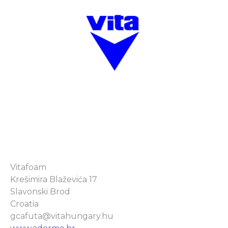
Vitafoam
Krešimira Blaževića 17
Slavonski Brod
Croatia
gcafuta@vitahungary.hu