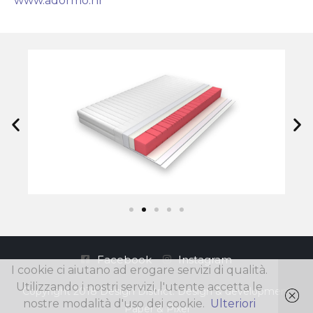
www.adormo.hr
Facebook
Instagram
I cookie ci aiutano ad erogare servizi di qualità.
Utilizzando i nostri servizi, l'utente accetta le
Copyright 2018 Design District. Design & development
nostre modalità d'uso dei cookie.
Ulteriori
Paper & Pixel