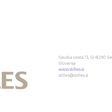
Savska cesta 13, SI-8290 Se
Slovenia
www.stilles.si
stilles@stilles.si