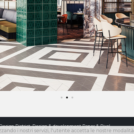
Design District. Design & development
Paper & Pixel
izzando i nostri servizi, l'utente accetta le nostre modalit