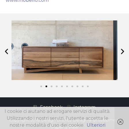
www.mobello.com
Facebook
Instagram
I cookie ci aiutano ad erogare servizi di qualità.
Utilizzando i nostri servizi, l'utente accetta le
Copyright 2018 Design District. Design & development
nostre modalità d'uso dei cookie.
Ulteriori
Paper & Pixel