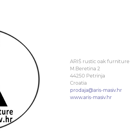
ARIŠ rustic oak furniture
M.Beretina 2
44250 Petrinja
Croatia
prodaja@aris-masiv.hr
www.aris-masiv.hr