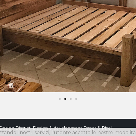
Design District. Design & development
Paper & Pixel
izzando i nostri servizi, l'utente accetta le nostre modalit