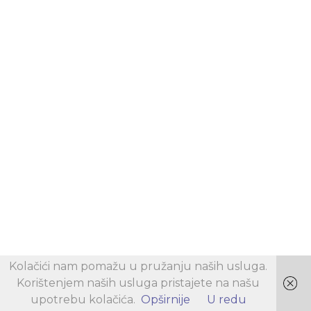
Kolačići nam pomažu u pružanju naših usluga.
Korištenjem naših usluga pristajete na našu
upotrebu kolačića.
Opširnije
U redu