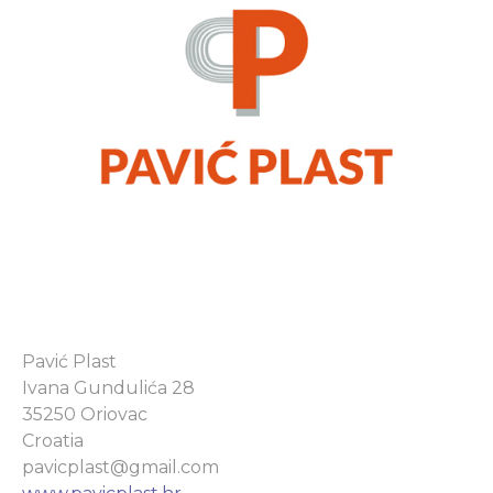
Pavić Plast
Ivana Gundulića 28
35250 Oriovac
Croatia
pavicplast@gmail.com