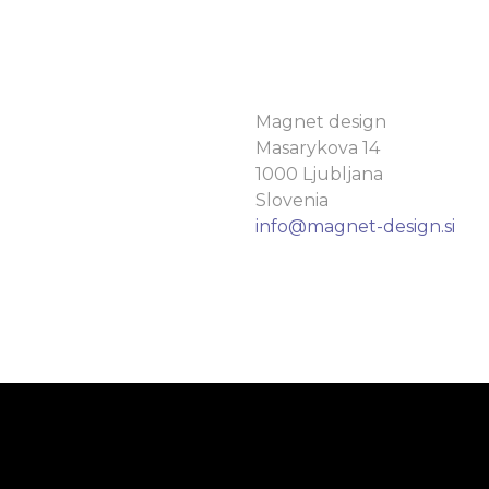
Magnet design
Masarykova 14
1000 Ljubljana
Slovenia
info@magnet-design.si