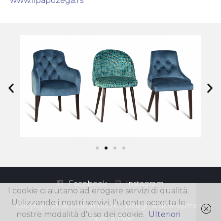
www.lipapozega.rs
Facebook
Instagram
I cookie ci aiutano ad erogare servizi di qualità.
Utilizzando i nostri servizi, l'utente accetta le
Copyright 2018 Design District. Design & development
nostre modalità d'uso dei cookie.
Ulteriori
Paper & Pixel