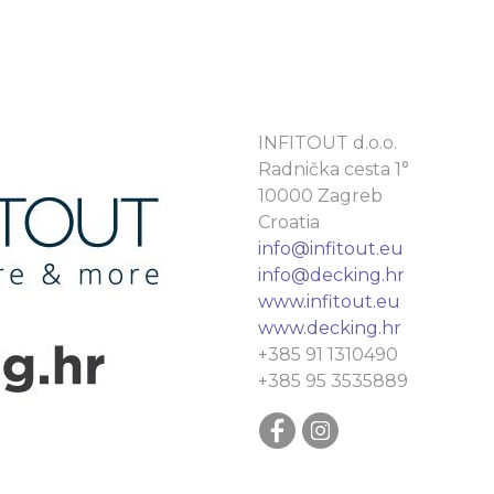
INFITOUT d.o.o.
Radnička cesta 1°
10000 Zagreb
Croatia
info@infitout.eu
info@decking.hr
www.infitout.eu
www.decking.hr
+385 91 1310490
+385 95 3535889