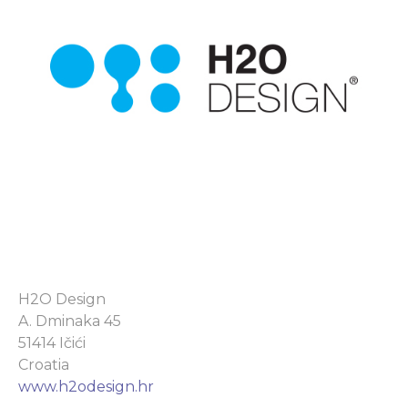
H2O Design
A. Dminaka 45
51414 Ičići
Croatia
www.h2odesign.hr