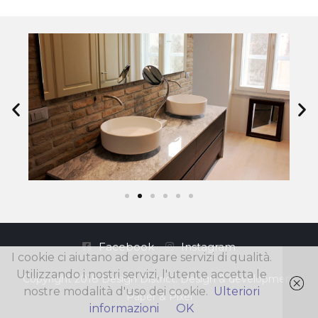
Facebook
Instagram
I cookie ci aiutano ad erogare servizi di qualità.
Utilizzando i nostri servizi, l'utente accetta le
Copyright 2018 Design District. Design & development
nostre modalità d'uso dei cookie.
Ulteriori
Paper & Pixel
informazioni
OK