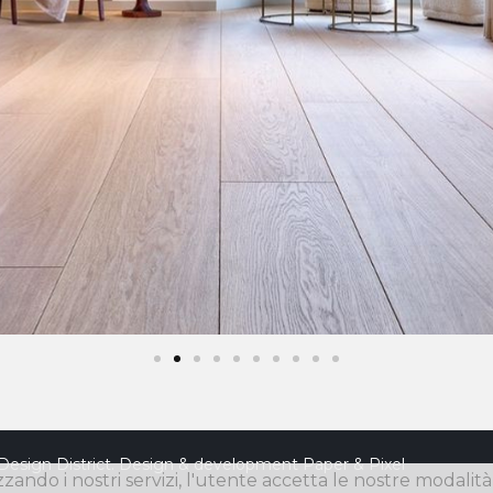
Design District. Design & development
Paper & Pixel
izzando i nostri servizi, l'utente accetta le nostre modalit