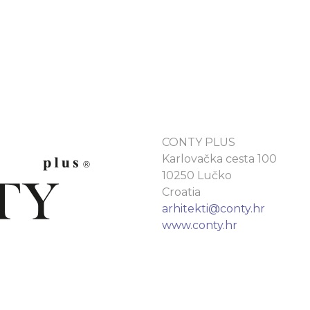
CONTY PLUS
Karlovačka cesta 100
10250 Lučko
Croatia
arhitekti@conty.hr
www.conty.hr