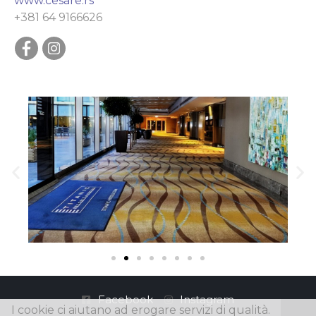
www.cesare.rs
+381 64 9166626
Facebook
Instagram
I cookie ci aiutano ad erogare servizi di qualità.