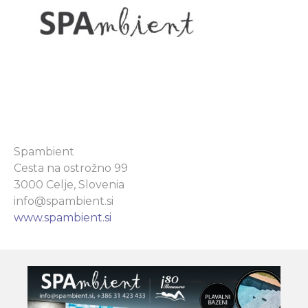
Spambient
Cesta na ostrožno 99
3000 Celje, Slovenia
info@spambient.si
www.spambient.si