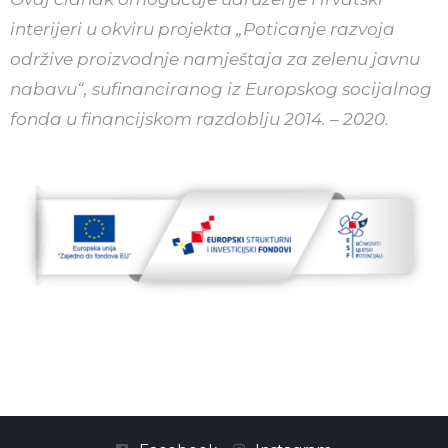
interijeri u okviru projekta „Poticanje razvoja
održive proizvodnje namještaja za zelenu javnu
nabavu“, sufinanciranog iz Europskog socijalnog
fonda u financijskom razdoblju 2014. – 2020.