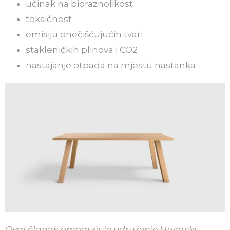
učinak na bioraznolikost
toksičnost
emisiju onečišćujućih tvari
stakleničkih plinova i CO2
nastajanje otpada na mjestu nastanka
Ovaj članak omogućuje udruženje Hrvatski