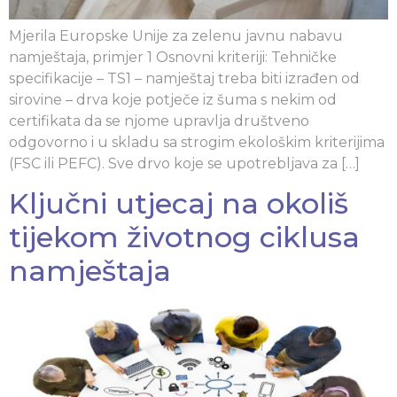
Mjerila Europske Unije za zelenu javnu nabavu
namještaja, primjer 1 Osnovni kriteriji: Tehničke
specifikacije – TS1 – namještaj treba biti izrađen od
sirovine – drva koje potječe iz šuma s nekim od
certifikata da se njome upravlja društveno
odgovorno i u skladu sa strogim ekološkim kriterijima
(FSC ili PEFC). Sve drvo koje se upotrebljava za […]
Ključni utjecaj na okoliš
tijekom životnog ciklusa
namještaja