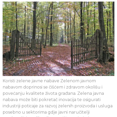
Koristi zelene javne nabave Zelenom javnom
nabavom doprinosi se čišćem i zdravom okolišu i
povećanju kvalitete života građana. Zelena javna
nabava može biti pokretač inovacija te osigurati
industriji poticaje za razvoj zelenih proizvoda i usluga
posebno u sektorima gdje javni naručitelji