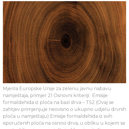
Mjerila Europske Unije za zelenu javnu nabavu
namještaja, primjer 21 Osnovni kriteriji: Emisije
formaldehida iz ploča na bazi drva – TS2 (Ovaj se
zahtjev primjenjuje neovisno o ukupno udjelu drvnih
ploča u namještaju) Emisije formaldehida iz svih
isporučenih ploča na osnovi drva, u obliku u kojem se