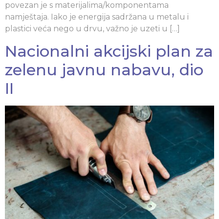
povezan je s materijalima/komponentama
namještaja. Iako je energija sadržana u metalu i
plastici veća nego u drvu, važno je uzeti u […]
Nacionalni akcijski plan za
zelenu javnu nabavu, dio
II