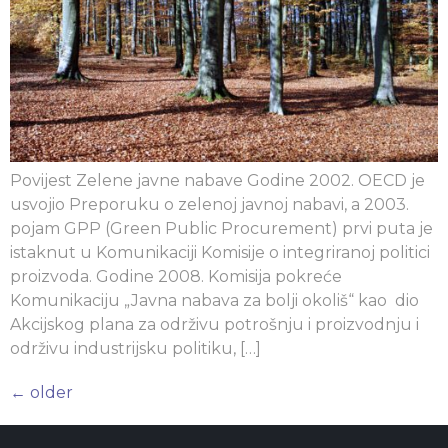
Povijest Zelene javne nabave Godine 2002. OECD je
usvojio Preporuku o zelenoj javnoj nabavi, a 2003.
pojam GPP (Green Public Procurement) prvi puta je
istaknut u Komunikaciji Komisije o integriranoj politici
proizvoda. Godine 2008. Komisija pokreće
Komunikaciju „Javna nabava za bolji okoliš“ kao dio
Akcijskog plana za održivu potrošnju i proizvodnju i
održivu industrijsku politiku, […]
←
older