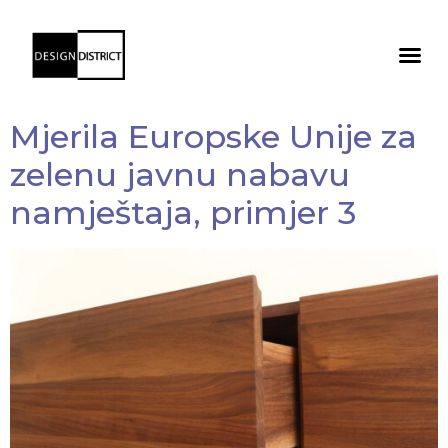
Mjerila Europske Unije za
zelenu javnu nabavu
namještaja, primjer 3