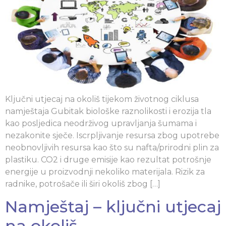
Ključni utjecaj na okoliš tijekom životnog ciklusa
namještaja Gubitak biološke raznolikosti i erozija tla
kao posljedica neodrživog upravljanja šumama i
nezakonite sječe. Iscrpljivanje resursa zbog upotrebe
neobnovljivih resursa kao što su nafta/prirodni plin za
plastiku. CO2 i druge emisije kao rezultat potrošnje
energije u proizvodnji nekoliko materijala. Rizik za
radnike, potrošače ili širi okoliš zbog […]
Namještaj – ključni utjecaj
na okoliš