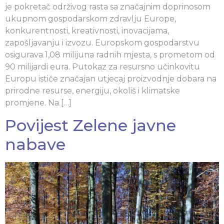
je pokretač održivog rasta sa značajnim doprinosom
ukupnom gospodarskom zdravlju Europe,
konkurentnosti, kreativnosti, inovacijama,
zapošljavanju i izvozu. Europskom gospodarstvu
osigurava 1,08 milijuna radnih mjesta, s prometom od
90 milijardi eura. Putokaz za resursno učinkovitu
Europu ističe značajan utjecaj proizvodnje dobara na
prirodne resurse, energiju, okoliš i klimatske
promjene. Na […]
Povijest Zelene javne
nabave