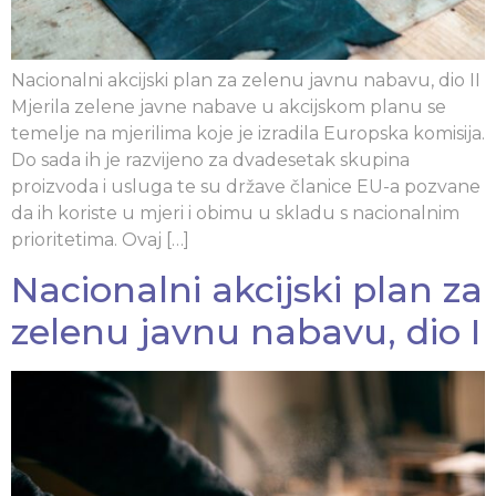
Nacionalni akcijski plan za zelenu javnu nabavu, dio II
Mjerila zelene javne nabave u akcijskom planu se
temelje na mjerilima koje je izradila Europska komisija.
Do sada ih je razvijeno za dvadesetak skupina
proizvoda i usluga te su države članice EU-a pozvane
da ih koriste u mjeri i obimu u skladu s nacionalnim
prioritetima. Ovaj […]
Nacionalni akcijski plan za
zelenu javnu nabavu, dio I