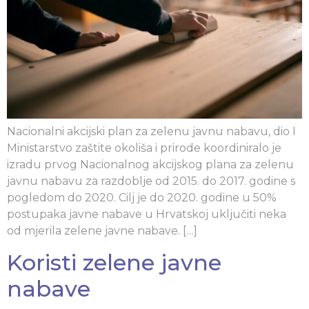
Nacionalni akcijski plan za zelenu javnu nabavu, dio I
Ministarstvo zaštite okoliša i prirode koordiniralo je
izradu prvog Nacionalnog akcijskog plana za zelenu
javnu nabavu za razdoblje od 2015. do 2017. godine s
pogledom do 2020. Cilj je do 2020. godine u 50%
postupaka javne nabave u Hrvatskoj uključiti neka
od mjerila zelene javne nabave. […]
Koristi zelene javne
nabave